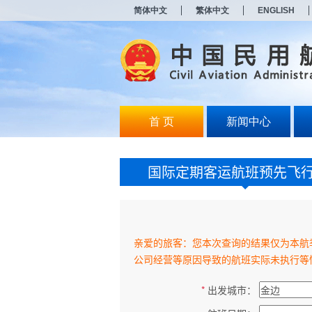
新
简体中文
繁体中文
ENGLISH
窗
口
打
开
无
障
碍
说
明
首 页
新闻中心
页
面,
按
Alt
加
波
浪
键
打
开
导
盲
模
式