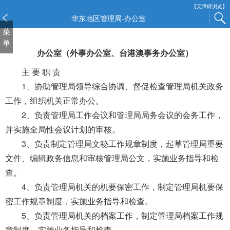
新
【无障碍浏览】
窗
华东地区管理局-办公室
口
菜
打
单
开
办公室（外事办公室、台港澳事务办公室）
无
主 要 职 责
障
碍
1、协助管理局领导综合协调、督促检查管理局机关政务
说
工作，组织机关正常办公。
明
2、负责管理局工作会议和管理局局务会议的会务工作，
页
并实施全局性会议计划的审核。
面,
按
3、负责制定管理局文秘工作规章制度，起草管理局重要
Alt
文件、编辑政务信息和审核管理局公文，实施业务指导和检
加
查。
波
浪
4、负责管理局机关的机要保密工作，制定管理局机要保
键
密工作规章制度，实施业务指导和检查。
打
5、负责管理局机关的档案工作，制定管理局档案工作规
开
章制度，实施业务指导和检查。