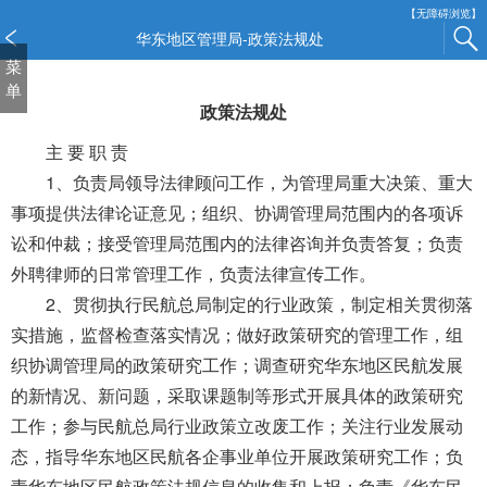
新
【无障碍浏览】
窗
华东地区管理局-政策法规处
口
菜
打
单
开
政策法规处
无
主 要 职 责
障
碍
1、负责局领导法律顾问工作，为管理局重大决策、重大
说
事项提供法律论证意见；组织、协调管理局范围内的各项诉
明
讼和仲裁；接受管理局范围内的法律咨询并负责答复；负责
页
外聘律师的日常管理工作，负责法律宣传工作。
面,
按
2、贯彻执行民航总局制定的行业政策，制定相关贯彻落
Alt
实措施，监督检查落实情况；做好政策研究的管理工作，组
加
织协调管理局的政策研究工作；调查研究华东地区民航发展
波
浪
的新情况、新问题，采取课题制等形式开展具体的政策研究
键
工作；参与民航总局行业政策立改废工作；关注行业发展动
打
态，指导华东地区民航各企事业单位开展政策研究工作；负
开
责华东地区民航政策法规信息的收集和上报；负责《华东民