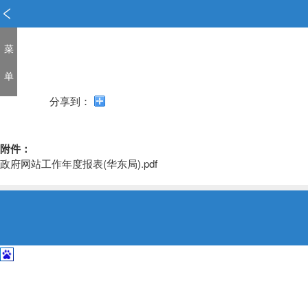
新
窗
口
菜
打
开
单
无
障
分享到：
碍
说
明
附件：
页
政府网站工作年度报表(华东局).pdf
面,
按
Alt
加
波
浪
键
打
开