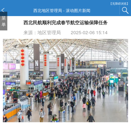
新
【无障碍浏览】
窗
西北地区管理局 - 滚动图片新闻
口
菜
西北民航顺利完成春节航空运输保障任务
打
单
开
来源：地区管理局
2025-02-06 15:14
无
障
碍
说
明
页
面,
按
Alt
加
波
浪
键
打
开