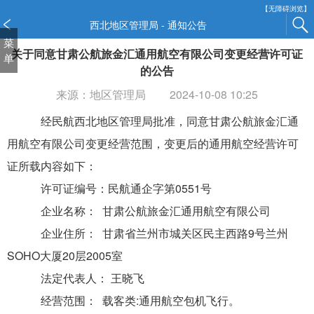
新
【无障碍浏览】
窗
西北地区管理局 - 通知公告
口
菜
关于同意甘肃公航旅金汇通用航空有限公司变更经营许可证
打
单
开
的公告
无
来源：地区管理局
2024-10-08 10:25
障
碍
经民航西北地区管理局批准，同意甘肃公航旅金汇通
说
用航空有限公司变更经营范围，变更后的通用航空经营许可
明
页
证所载内容如下：
面,
许可证编号：民航通企字第0551号
按
Alt
企业名称： 甘肃公航旅金汇通用航空有限公司
加
企业住所： 甘肃省兰州市城关区民主西路9号兰州
波
浪
SOHO大厦20层2005室
键
法定代表人： 王晓飞
打
经营范围： 载客类:通用航空包机飞行。
开