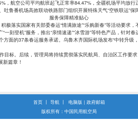
5%，航空公司平均航班起飞正常率84.47%，全疆机场平均放行
机场、吐鲁番机场高效联动铁路部门组织开展特殊天气“空铁联运”保障
服务保障精准贴心
极落实国家有关部委春运“情满旅途”“乐购新春”等活动要求
“一刻登机”服务，推出“亲情速递”“冰雪游”等特色产品，针对
个方面的37条春运服务承诺。乌鲁木齐国际机场发布“中转升级
作目标。后续，管理局将持续贯彻落实民航局、自治区工作要求
展新篇章！
首页
丨
导航
丨
电脑版
|
政府邮箱
版权所有：中国民用航空局