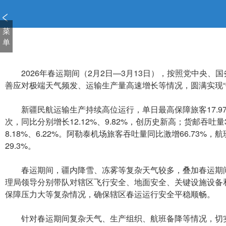
新
窗
口
菜
打
单
开
无
障
2026年春运期间（2月2日—3月13日），按照党中央、
碍
善应对极端天气频发、运输生产量高速增长等情况，圆满实现“
说
明
新疆民航运输生产持续高位运行，单日最高保障旅客17.97万
页
次，同比分别增长12.12%、9.82%，创历史新高；货邮吞吐
面,
8.18%、6.22%。阿勒泰机场旅客吞吐量同比激增66.73
按
29.3%。
Alt
加
春运期间，疆内降雪、冻雾等复杂天气较多，叠加春运期间
波
理局领导分别带队对辖区飞行安全、地面安全、关键设施设备
浪
保障压力大等复杂情况，确保辖区春运运行安全平稳顺畅。
键
打
开
针对春运期间复杂天气、生产组织、航班备降等情况，切实强