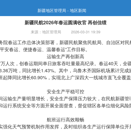
新疆地区管理局 - 地区新闻
新疆民航2026年春运圆满收官 再创佳绩
来源：地区管理局
2026-03-31 19:39
国务院春运工作总体决策部署，新疆民航聚焦民航局、自治区对
平安春运、便捷春运、温馨春运”工作目标。
运输生产再创新高
人次，创春运期间单日旅客吞吐量最高纪录。春运40天，全疆机场
量3.36万吨，同比增长1.43%。其中，乌鲁木齐国际机场累计完成
%，航班起降同比增长60.90%，实现北上广深四大一线城市直飞全
安全生产平稳可控
运输生产量明显增长，安全生产保障压力较大，在民航新疆管理
和运行系统安全等方面开展全面督查，督促辖区各单位细化风险
航班运行高效顺畅
化天气预警机制作用发挥，及时组织各生产运行保障单位开展