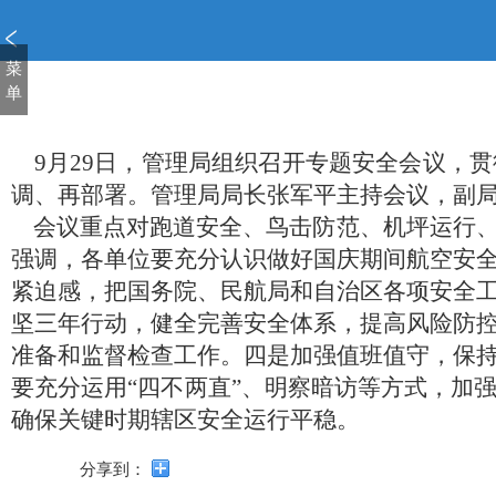
新
窗
口
菜
打
单
开
无
障
9月29日，管理局组织召开专题安全会议，
碍
调、再部署。管理局局长张军平主持会议，副
说
会议重点对跑道安全、鸟击防范、机坪运行、
明
页
强调，各单位要充分认识做好国庆期间航空安
面,
紧迫感，把国务院、民航局和自治区各项安全
按
坚三年行动，健全完善安全体系，提高风险防
Alt
加
准备和监督检查工作。四是加强值班值守，保
波
要充分运用“四不两直”、明察暗访等方式，加
浪
确保关键时期辖区安全运行平稳。
键
打
分享到：
开