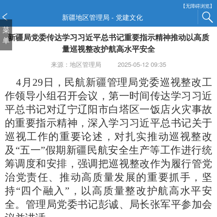
新
【无障碍浏览】
窗
新疆地区管理局 - 党建文化
口
菜
新疆局党委传达学习习近平总书记重要指示精神推动以高质
打
单
开
量巡视整改护航高水平安全
无
来源：地区管理局
2025-05-12 09:35
障
碍
4月29日，民航新疆管理局党委巡视整改工
说
作领导小组召开会议，第一时间传达学习习近
明
平总书记对辽宁辽阳市白塔区一饭店火灾事故
页
面,
的重要指示精神，深入学习习近平总书记关于
按
巡视工作的重要论述，对扎实推动巡视整改
Alt
及“五一”假期新疆民航安全生产等工作进行统
加
筹调度和安排，强调把巡视整改作为履行管党
波
浪
治党责任、推动高质量发展的重要抓手，坚
键
持“四个融入”，以高质量整改护航高水平安
打
全。管理局党委书记彭诚、局长张军平参加会
开