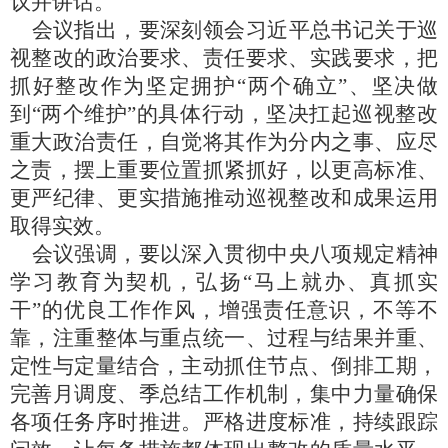
议并讲话。
导
盲
会议指出，要深刻领会习近平总书记关于巡
模
视整改的政治要求、责任要求、实践要求，把
式
抓好整改作为坚定拥护“两个确立”、坚决做
到“两个维护”的具体行动，坚决扛起巡视整改
重大政治责任，自觉将其作为分内之事、应尽
之责，摆上重要位置抓紧抓好，以更高标准、
更严纪律、更实措施推动巡视整改和成果运用
取得实效。
会议强调，要以深入贯彻中央八项规定精神
学习教育为契机，弘扬“马上就办、真抓实
干”的优良工作作风，增强责任意识，不等不
靠，注重整体与重点统一、过程与结果并重、
定性与定量结合，主动抓住节点、倒排工期，
完善月调度、季总结工作机制，集中力量确保
各项任务序时推进。严格进度标准，持续跟踪