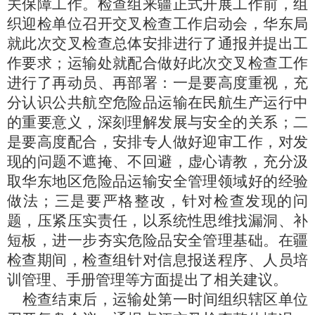
导
关保障工作。检查组来疆正式开展工作前，组
盲
织迎检单位召开交叉检查工作启动会，华东局
模
就此次交叉检查总体安排进行了通报并提出工
式
作要求；运输处就配合做好此次交叉检查工作
进行了再动员、再部署：一是要高度重视，充
分认识公共航空危险品运输在民航生产运行中
的重要意义，深刻理解发展与安全的关系；二
是要高度配合，安排专人做好迎审工作，对发
现的问题不遮掩、不回避，虚心请教，充分汲
取华东地区危险品运输安全管理领域好的经验
做法；三是要严格整改，针对检查发现的问
题，压紧压实责任，以系统性思维找漏洞、补
短板，进一步夯实危险品安全管理基础。在疆
检查期间，检查组针对信息报送程序、人员培
训管理、手册管理等方面提出了相关建议。
检查结束后，运输处第一时间组织辖区单位