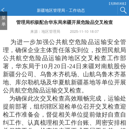
新
【无障碍浏览】
窗
新疆地区管理局 - 工作动态
口
菜
管理局积极配合华东局来疆开展危险品交叉检查
打
单
开
来源：地区管理局
2025-11-10 18:07
无
障
为进一步加强公共航空危险品运输安全管
碍
理，确保企业主体责任落实到位，按照民航局
说
公共航空危险品运输跨地区交叉检查工作部
明
署，华东局于10月20日-24日来疆对南航股份
页
面,
新疆分公司、乌鲁木齐机场、山航乌鲁木齐基
按
地、库尔勒机场及华夏航新疆基地等单位开展
Alt
公共航空危险品运输交叉检查。
加
波
为确保此次交叉检查高效顺畅完成，运输处
浪
提前部署，组织辖区迎检单位召开交叉检查迎
键
检工作准备会，督促相关单位提前做好自查自
打
纠工作、认真梳理相关工作台账、周密安排相
开