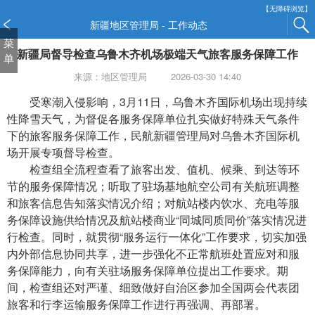
新
【无障碍浏览】
窗
新疆地区管理局 - 工作动态
口
菜
新疆局督导检查乌鲁木齐机场极端天气旅客服务保障工作
打
单
开
来源：地区管理局
2026-03-30 14:40
无
障
受寒潮入侵影响，3月11日，乌鲁木齐国际机场出现持续
碍
性降雪天气，为督促各服务保障单位扎实做好特殊天气条件
说
下的旅客服务保障工作，民航新疆管理局对乌鲁木齐国际机
明
场开展专项督导检查。
页
检查组全流程查看了旅客出发、值机、候乘、到达等环
面,
节的服务保障情况；听取了驻场基地航空公司有关航班调整
按
和旅客信息告知落实情况介绍；对航站楼内饮水、充电等服
Alt
务保障设施供给情况及航站楼商业“同城同质同价”落实情况进
加
行检查。同时，就贯彻“服务运行一体化”工作要求，切实加强
波
内外部信息协同共享，进一步强化不正常航班处置应对和服
浪
务保障能力，向有关驻场服务保障单位提出工作要求。期
键
打
间，检查组还对严谨、细致做好自治区参加全国两会代表团
开
旅客和行李运输服务保障工作进行再强调、再部署。