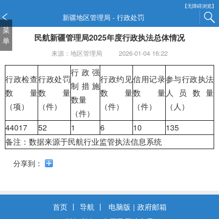
新
【无障碍浏览】
窗
新疆地区管理局 - 行政处罚
口
菜
民航新疆管理局2025年度行政执法总体情况
打
单
开
来源：地区管理局
2026-01-04 16:22
无
障
行政强
行政检查
行政处罚
行政约见
信用记录
参与行政执法
碍
制措施
说
数量
数量
数量
数量
人员数量
数量
明
（项）
（件）
（件）
（件）
（人）
页
（件）
面,
44017
52
1
6
10
135
按
备注：数据来源
于民航行业监管执法信息系统
Alt
加
分享到：
波
浪
键
打
首页
丨
导航
丨
电脑版
|
政府邮箱
开