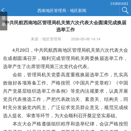
新
【无障碍浏览】
窗
西南地区管理局 - 地区新闻
口
菜
中共民航西南地区管理局机关第六次代表大会圆满完成换届
打
单
开
选举工作
无
来源：地区管理局
2026-05-06 14:14
障
碍
4月29日，
中共民航西南地区管理局机关第六次代表大会
说
在成都圆满召开，顺利完成管理局机关两委换届选举工作，
明
选举产生了出席管理局第三次党代会代表。
页
面,
会前，管理局机关党委高度重视换届选举工作，扎实高
按
效做好各项筹备工作。严格按照《中国共产党章程》《中国
Alt
共产党基层组织选举工作条例》等党内法规要求，认真开展
加
党员代表推选工作，严把代表政治关、素质关、结构关，同
波
浪
时充分发扬党内民主，广泛征求党员群众意见，规范完成候
键
选人提名、
审查
等环节，为大会顺利召开奠定坚实基础。
打
本次大会严格遵循组织程序和选举纪律，会议严格按照
开