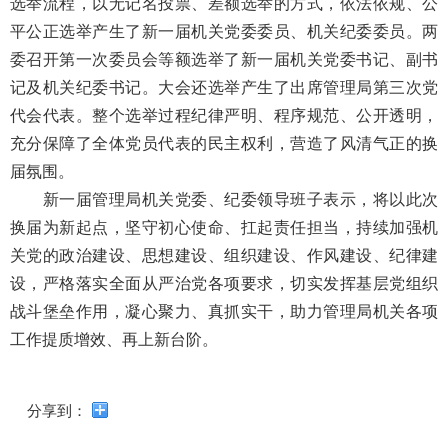
选举流程，以无记名投票、差额选举的方式，依法依规、公
导
盲
平公正选举产生了新一届机关党委委员、机关纪委委员。两
模
委召开第一次委员会等额选举了新一届机关党委书记、副书
式
记及机关纪委书记。大会还选举产生了出席管理局第三次党
代会代表。整个选举过程纪律严明、程序规范、公开透明，
充分保障了全体党员代表的民主权利，营造了风清气正的换
届氛围。
新一届管理局机关党委、纪委领导班子表示，将以此次
换届为新起点，坚守初心使命、扛起责任担当，持续加强机
关党的政治建设、思想建设、组织建设、作风建设、纪律建
设，严格落实全面从严治党各项要求，切实发挥基层党组织
战斗堡垒作用，凝心聚力、真抓实干，助力管理局机关各项
工作提质增效、再上新台阶。
分享到：