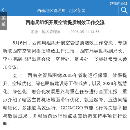
新
【无障碍浏览】
窗
西南地区管理局 - 地区新闻
口
菜
西南局组织开展空管提质增效工作交流
打
单
开
来源：地区管理局
2026-05-11 14:56
无
障
5月6日，西南局组织
开展
空管
提质增效
工作交流，专题
碍
听取西南空管局
提质增效
工作汇报。
西南
局吴世杰副局长、
说
李小鹏副书记出席会议，空管处、航务处、飞标处负责人参
明
加会议
。
页
面,
会上，西南空管局围绕2025年管制运行保障、效率提
按
升、空域优化、绿色民航建设等工作成效，以及 2026年智慧
Alt
化、绿色化、融合化发展思路与重点任务进行全面汇报，重
加
波
点介绍了辖区主要机场地面滑行优化、就近起降、五边间隔
浪
精细化、多跑道高效运行、CDO/CCO 节能飞行等关键举措
键
与数据成果，并就当前运行难点及需协调支持事项进行说
打
明。
开