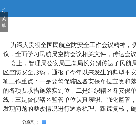
新
窗
口
菜
打
单
开
无
障
为深入贯彻全国民航空防安全工作会议精神，切
碍
议，全面学习民航局空防会议相关文件，传达会
说
会上，管理局公安局王嵩局长分别传达了民航局冯
明
页
区空防安全形势，通报了今年以来发生的典型不安
面,
项工作重点：一是要督促辖区各安保单位宣贯和
按
的各项要求措施落实到位；二是组织辖区各安保
Alt
加
线；三是督促辖区监管单位认真履职、强化监管，同
波
发现问题的整改情况进行逐条梳理、跟踪复核，
浪
键
分享到：
打
开