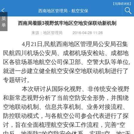
新
【无障碍浏览】
窗
西南地区管理局 - 航空安保
口
菜
西南局着眼3视野筑牢地区空地安保联动新机制
打
单
开
来源：地区管理局
2016-04-28 11:28
无
障
4
月
21
日
,
民航西南地区管理局公安局召集
碍
民航四川机场公安局、成都机场安检站、成都地
说
区各驻场基地航空公司保卫部、空警大队等单位
,
明
页
就进一步建立健全航空安保空地联动机制进行了
面,
专题研讨。
按
Alt
本次研讨从国际化视野、非传统安全视野
加
和新常态视野分析了当前空防安全形势，并围绕
波
空地联动机制、信息共享机制、业务对接流程、
浪
键
防控联动模式，与各航空公司参会代表进行了探
打
讨，旨在全面梳理航空安保工作流程，完善
“
空
开
中反、地面防
”
的空防安全体系，实现
“
空、地
”
无