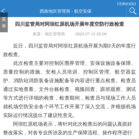
新
【无障碍浏览】
窗
西南地区管理局 - 航空安保
口
菜
四川监管局对阿坝红原机场开展年度空防行政检查
打
单
开
来源：地区管理局
2023-07-12 20:09
无
障
近
日，
四川监管局
对阿坝红原机场开展为期3天的年度行
碍
政检查
。
说
此次检查主要对控制区围界管理、安保设施设备保障、
明
质量控制的措施、安检人员培训、控制区管理、航空器监
页
面,
护、消防站消防装备设施配备等内容进行重点检查。检查员
按
通过实地查看、文件台账检查、视频回查、跟班观察、测试
Alt
等方式进行详细的检查，检查期间，检查员与现场工作人员
加
波
就机场空防安全各个环节工作开展了深入交流，并根据机场
浪
实际运行情况提出了建议性意见。
键
阿坝红原机场
表示，
将针对此次检查出的问题认真抓好
打
整改落实，对各专业所涉及的生产保障流程、操作程序进行
开