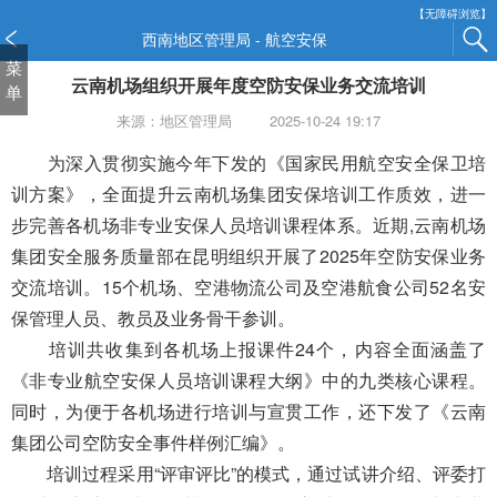
新
【无障碍浏览】
窗
西南地区管理局 - 航空安保
口
菜
云南机场组织开展年度空防安保业务交流培训
打
单
开
来源：地区管理局
2025-10-24 19:17
无
障
为深入贯彻实施
今年
下发的《国家民用航空安全保卫培
碍
训方案》，全面提升云南机场集团安保培训工作质效，进一
说
步完善各机场非专业安保人员培训课程体系。近期
,
云南机场
明
集团安全服务质量部在昆明组织开展了2025年空防安保业务
页
面,
交流培训。15个机场、空港物流公司及空港航食公司52名安
按
保管理人员、教员及业务骨干参训。
Alt
培训共收集到各机场上报课件24个，内容全面涵盖了
加
波
《非专业航空安保人员培训课程大纲》中的九类核心课程。
浪
同时，为便于各机场进行培训与宣贯工作，还下发了《云南
键
集团公司空防安全事件样例汇编》。
打
培训过程采用“评审评比”的模式，通过试讲介绍、评委打
开