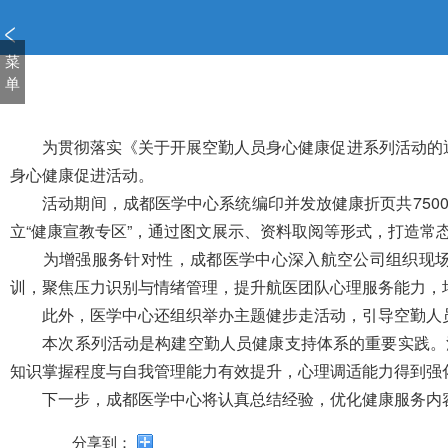
新
窗
口
菜
打
单
开
无
障
为贯彻落实《关于开展空勤人员身心健康促进系列活动的
碍
身心健康促进活动。
说
活动期间，成都医学中心系统编印并发放健康折页共75
明
立“健康宣教专区”，通过图文展示、资料取阅等形式，打造常
页
面,
为增强服务针对性，成都医学中心深入航空公司组织现
按
训，聚焦压力识别与情绪管理，提升航医团队心理服务能力，培
Alt
此外，医学中心还组织举办主题健步走活动，引导空勤人
加
波
本次系列活动是构建空勤人员健康支持体系的重要实践。
浪
知识掌握程度与自我管理能力有效提升，心理调适能力得到强
键
下一步，
成都
医学中心将认真总结经验，优化健康服务内
打
开
分享到：