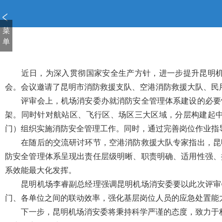
新
窗
口
菜
打
单
开
无
障
近
日，为深入贯彻国家安全生产方针，进一步提升昆明
碍
会。会议邀请了昆明市消防救援支队、空港消防救援大队、民
说
评审会上，机场消安委办就消防安全管理体系建设的必要
明
架。同时针对航站区、飞行区、场区三大区域，分层构建起
页
面,
门）组织实施消防安全管理工作。同时，通过完善岗位作业指
按
在随后的交流研讨环节，空港消防救援大队专家指出，昆
Alt
防安全管理体系呈现出责任层级明晰、职责明确、适用性强、
加
波
系效能最大化发挥。
浪
昆明机场李睿副总经理强调昆明机场消安委要以此次评审
键
门、各单位之间的联动效率，强化基层岗位人员的应急处置能
打
下一步，昆明机场消安委将秉持科学严谨的态度，致力于
开