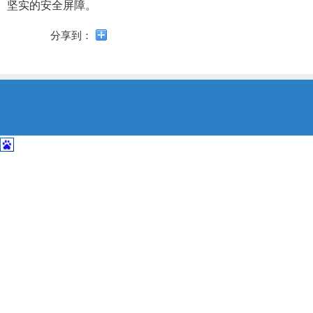
导
坚实的安全屏障。
盲
模
分享到：
式