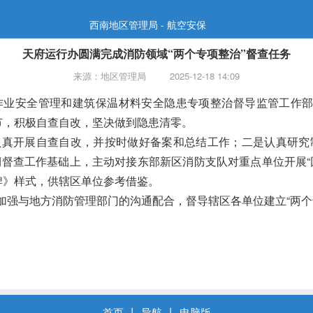
西南地区管理局 - 航空安保
天府运行办圆满完成消防领域“两个专项整治”督查任务
来源：地区管理局
2025-12-18 14:09
业安全管理和建筑保温材料安全隐患专项整治督导监管工作部
节，积极自查自改，坚决做到隐患清零。
认真开展自查自改，并按时做好备案和总结工作；
二是
认真研究
期督查工作基础上，主动对接东部新区消防支队对重点单位开展“
牌》样式，供辖区单位参考借鉴。
强与地方消防管理部门的沟通配合，督导辖区各单位建立“两个专
首页
丨
导航
丨
电脑版