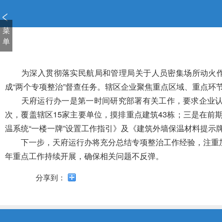
新
窗
口
菜
打
单
开
无
障
为深入贯彻落实民航局和管理局关于人员密集场所动火作
碍
成“两个专项整治”督查任务。辖区企业聚焦重点区域、重点环
说
天府运行办
一是
第一时间研究部署有关工作，要求企业
明
次，覆盖辖区15家主要单位，摸排重点建筑43栋；
三是
在前
页
面,
温系统“一楼一牌”设置工作指引》及《建筑外墙保温材料提示
按
下一步，天府运行办将充分总结专项整治工作经验，注重加
Alt
年重点工作持续开展，确保相关问题不反弹。
加
波
分享到：
浪
键
打
开