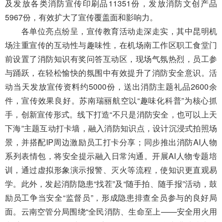
导
及发放各类消防宣传印刷品11351份，发放消防文创产品
盲
5967份，有效扩大了宣传覆盖面和影响力。
模
各单位亮点纷呈，宣传教育活动走深走实，其中昆明机
式
场注重宣传的互动性与趣味性，在机场南工作区职工食堂门
前设置了消防知识有奖问答互动区，现场气氛热烈，员工参
与踊跃，在轻松愉快的氛围中有效提升了消防安全意识。活
动当天发放宣传资料约5000份，送出消防主题礼品2600余
件，宣传效果良好。苏南瑞丽航空以“趣味化科普”为核心抓
手，创新宣传形式。线下打造“不
只
是消防安全，也可以上天
下海”主题互动打卡墙，融入消防知识点，设计沉浸式拍照场
景，并搭配IP周边激励员工打卡分享；同步推出消防AI人物
系列表情包，将安全提示融入日常沟通。开展AI人物专题培
训，通过虚拟形象演示报警、灭火等流程，使知识更直观易
学。此外，发起消防隐患“找茬”及“随手拍、随手报”活动，鼓
励员工争当安全“监督员”，形成隐患排查全员参与的良好局
面。云南空管分局围绕“全民消防、生命至上——安全用火用