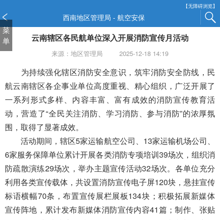
新
【无障碍浏览】
窗
西南地区管理局 - 航空安保
口
菜
云南辖区各民航单位深入开展消防宣传月活动
打
单
开
来源：地区管理局
2025-12-18 14:19
无
障
为持续强化辖区消防安全意识，筑牢消防安全防线，民
碍
航云南辖区各企事业单位高度重视、精心组织，广泛开展了
说
一系列形式多样、内容丰富、富有成效的消防宣传教育活
明
动，营造了“全民关注消防、学习消防、参与消防”的浓厚氛
页
面,
围，取得了显著成效。
按
活动期间，辖区5家运输航空公司、13家运输机场公司、
Alt
6家服务保障单位累计开展各类消防专项培训39场次，组织消
加
波
防疏散演练29场次，举办主题宣传活动32场次。各单位充分
浪
利用各类宣传载体，共设置消防宣传电子屏120块，悬挂宣传
键
标语横幅70条，布置宣传展栏展板134块；积极拓展新媒体
打
宣传阵地，累计发布新媒体消防宣传内容41篇；制作、张贴
开