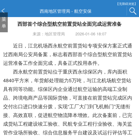
新
【无障碍浏览】
窗
西南地区管理局 - 航空安保
口
菜
西部首个综合型航空前置货站全面完成运营准备
打
单
开
来源：地区管理局
2026-01-06 18:07
无
障
近日，江北机场西永航空前置货站
专项安保方案
正式通
碍
过
西南局公安局备案
，标志着西部首个综合型航空前置货站
说
运营准备工作全面完成，具备正式投用条件。
明
西永航空前置货站位于重庆西永综保区内，库内面积
页
面,
4840平方米，年货邮处理能力5万吨，与江北机场航空货站
按
具有同等功能。综保区内企业通过航空运输的高端工业制
Alt
品、跨境电商产品等国际货物，可直接在前置货站完成区内
加
波
交付出口进口快速分拨，实现
“
工厂大门到飞机舱门
”
无缝衔
浪
接、高效直联，促进航空物流降本增效。此次备案前，已完
键
成货站工程建设竣工验收、民航专业工程行业验收、海关监
打
管作业场所验收
、
综合信息服务平台建设及试运行评估等工
开