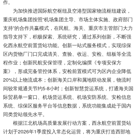
导
作。
盲
为加快推进国际航空枢纽及空港型国家物流枢纽建设，
模
重庆机场集团按照
“
机场集团主导、市场主体实施、政府部门
式
支持
”
的合作共赢模式，在民航、海关、重庆市主管部门大力
指导支持下，积极探索、系统研究，通过系列创新，不断强
化西永航空前置货站功能。创新一站式服务模式，实现综保
区内货物厂门口完成清关、查验、收运、安检、组板等全流
程作业；创新民航安保管理，定制化编撰《专项安保方
案》，形成完备管控体系，安检前置模式可为区内企业降低
20%以上物流成本；创新海关口岸和属地联动发展，物流时
间较常规通关节约5-8小时；创新智慧货运系统，打通海关国
际贸易单一窗口、机场货运系统、机场安防系统、安检信息
系统、综保区服务平台等信息数据，系统功能集成处于国内
同类货站领先水平。
根据江北机场高质量发展行动方案，西永航空前置货站
计划
于2026年
1季度
投入常态化运营，将为重庆打造西部地