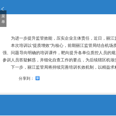
新
窗
口
菜
打
单
开
无
障
为进一步提升监管效能，压实企业主体责任，近日，丽江监
碍
本次培训以“提质增效”为核心，前期丽江监管局结合机场
说
强、问题导向明确的培训课件，靶向提升各单位质控人员的规
明
参训人员答疑解惑，并细化自查工作的要点，为后续辖区机场
页
面,
下一步，丽江监管局将持续完善培训长效机制，以精益求
按
Alt
分享到：
加
波
浪
键
打
开