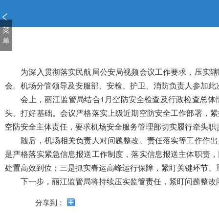
新
窗
口
菜
打
单
开
无
障
为深入贯彻落实民航局公安局视频会议工作要求，压实辖
碍
会。机场分管领导及安服部、安检、护卫、消防负责人参加此
说
会上，丽江监管局结合1月空防安全检查及行政检查总体
明
头、打好基础。会议严格落实上级近期空防安全工作部署，紧
页
面,
空防安全主体责任，要求机场安全服务管理部切实履行牵头职
按
随后，机场相关负责人对问题整改、责任落实等工作作出
Alt
是严格落实紧急信息报送工作制度，落实信息报送主体职责，
加
波
处置高效到位；三是抓实春运高峰运行保障，紧盯关键环节、
浪
下一步，丽江监管局将持续压实监管责任，紧盯问题整改
键
打
分享到：
开