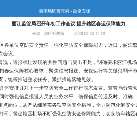
西南地区管理局 - 航空安保
丽江监管局召开年初工作会议 提升辖区春运保障能力
来源：地区管理局
2026-02-03 17:30
区各单位空防安全责任，强化空防安全保障能力，近日，丽江
次会议。
情况，通报梳理发现的共性问题与突出不足，明确要求丽江机
扣春运保障核心要求，聚焦信息报送、安保运行等关键薄弱环
责，统筹推进整改任务、狠抓措施落地见效。
具体安排并对下一步空防安全工作进行表态发言。监管局分管
同时强化信息报送人员的业务水平，确保信息传递及时、准确
重点岗位，从严从细落实各项空防安全措施，全力防范化解安全
闭环，督促辖区机场不断强化空防安全保障能力，切实筑牢辖区