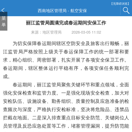
新
【无障碍浏览】
窗
西南地区管理局 - 航空安保
口
菜
丽江监管局圆满完成春运期间安保工作
打
单
开
来源：地区管理局
2026-03-05 11:02
无
障
为切实保障春运期间辖区
空防安全及
旅客出行顺畅，丽
碍
江监管局严格按照上级关于春运保障工作的统一部署和要
说
求，精心组织、周密部署，扎实开展了各项安全保卫工作。
明
春运期间，辖区整体运行平稳有序，各项安保任务顺利完
页
面,
成。
按
春运期间，丽江监管局聚焦关键环节和重点领域，全面
Alt
强化安
保
检查和监管力度。一是强化现场安全检查，加大对
加
波
安检队伍、设施设备、勤务组织、质量控制及应急准备的检
浪
查频次与深度，严格执行安检标准，坚决将危险品、违禁品
键
拦截在地面。二是深入排查重点目标安全防范、关键岗位人
打
员管理及反恐应急处置等工作，堵塞管理漏洞，提升防范能
开