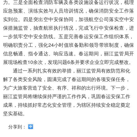
导
力。三是全面检查消防车辆及各类设施设备运行状况，梳理
盲
应急预案、演练实效与人员培训情况，确保消防安全工作落
模
实到位。四是突出空中安保协同，加强航空公司落实空中安
式
保措施监管，抽查航班执行情况，完成飞行中安保检查，进
一步筑牢空中安全防线。五是完善春运安保工作组织体系，
明确职责分工，强化24小时值班备勤和领导带班制度，确保
信息畅通、指令通达、响应迅速。
春运期间，丽江监管局开
展现场检查10余次，发现问题6条并要求企业立即完成整改。
通过一系列扎实有效的举措，丽江监管局有效防范和化
解了各类安全风险，圆满完成了春运期间的各项安保任务，
为广大旅客营造了安全、有序、祥和的出行环境。下一步，
丽江监管局将继续保持严谨的工作作风，巩固春运安保工作
成果，持续抓好常态化安全管理，为辖区持续安全稳定奠定
坚实基础。
分享到：