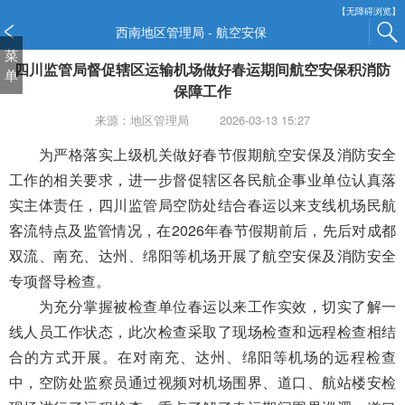
新
【无障碍浏览】
窗
西南地区管理局 - 航空安保
口
菜
四川监管局督促辖区运输机场做好春运期间航空安保积消防
打
单
开
保障工作
无
来源：地区管理局
2026-03-13 15:27
障
碍
为严格落实上级机关做好春节假期航空安保及消防安全
说
工作的相关要求，进一步督促辖区各民航企事业单位认真落
明
实主体责任，四川监管局空防处结合春运以来支线机场民航
页
面,
客流特点及监管情况，在2026年春节假期前后，先后对成都
按
双流、南充、达州、绵阳等机场开展了航空安保及消防安全
Alt
专项督导检查。
加
为充分掌握被检查单位春运以来工作实效，切实了解一
波
浪
线人员工作状态，此次检查采取了现场检查和远程检查相结
键
合的方式开展。在对南充、达州、绵阳等机场的远程检查
打
中，空防处监察员通过视频对机场围界、道口、航站楼安检
开