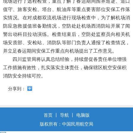
现场进行了远程检查，重点了解了春运期间围界巡逻、道口
导
盲
值守、旅客安检、塔台、航油库等重点要害部位安保工作落
模
实情况。在对成都双流机场进行现场检查中，为了解机场消
式
防应急救援值班备勤情况，空防处赴机场西消防站开展了闻
警出动科目拉动演练。检查结束后，空防处监察员向相关机
场安质部、安检站、消防队等部门负责人通报了检查情况，
并立足春运期间安保工作重点向机场提出了工作意见。
四川
监管局将认真总结经验
，
持续督促各责任单位增强
工作措施有效性，扎实落实主体责任，确保辖区航空安保积
消防安全持续可控。
分享到：
首页
丨
导航
丨
电脑版
版权所有：中国民用航空局