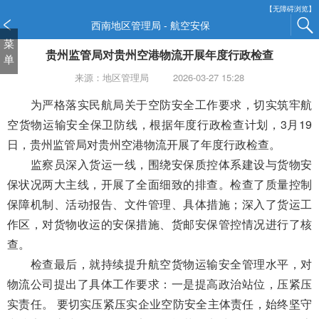
新
【无障碍浏览】
窗
西南地区管理局 - 航空安保
口
菜
贵州监管局对贵州空港物流开展年度行政检查
打
单
开
来源：地区管理局
2026-03-27 15:28
无
障
为严格落实民航
局关于空防
安全工作要求，切实筑牢航
碍
空货物运输安全
保卫
防线，
根据年度行政检查计划，
3月
19
说
日，贵州监管局对贵州空港物流开展了年度行政检查
。
明
监察员深入货运一线，围绕安保质控体系建设与
货物安
页
面,
保状况
两大主线，开展了全面细致的排查
。
检查了质量控制
按
保障机制、活动报告、
文件管理、
具体措施
；
深入
了
货运
工
Alt
作
区，对货物收运的安保措施、货邮安保管控情况进行了
核
加
波
查
。
浪
检查最后，
就持续提升航空
货物运输
安全管理水平，对
键
物流公司提出了
具体工作
要求：
一是
提高政治站位，压紧压
打
实责任。
要
切实压紧压实企业
空防
安全主体责任
，始
终坚守
开