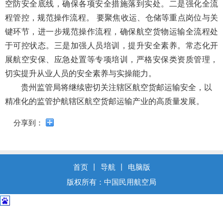
导
空防
安全底线，确保各项安全措施落到实处。
二是
强化全流
盲
程管控，规范操作流程。 要聚焦收运、
仓储
等重点岗位与关
模
键环节，进一步规范操作流程，确保航空货物运输全流程处
式
于可控状态。
三是
加强人员培训，提升安全素养。常态化开
展
航空安保、
应急处置等专项培训，严格
安保类
资质管理，
切实提升从业人员的安全素养与实操能力。
贵州监管局将继续密切关注辖区航空货
邮
运输安全，以
精准
化的
监管护航
辖区航空货邮运输产业
的高质量发展。
分享到：
首页
丨
导航
丨
电脑版
版权所有：中国民用航空局