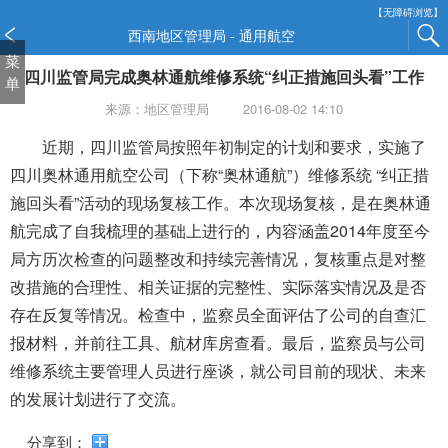
新
【无障碍浏览】
窗
西南地区管理局 - 通用航空
口
菜
四川监管局完成奥林通航维修系统“纠正措施回头看”工作
打
单
开
来源：地区管理局
2016-08-02 14:10
无
障
近期，四川监管局按照年初制定的计划和要求，实施了
碍
四川奥林通用航空公司（下称“奥林通航”）维修系统 “纠正措
说
施回头看”活动的现场复核工作。本次现场复核，是在奥林通
明
航完成了自我梳理的基础上进行的，内容涵盖2014年度至今
页
面,
局方历次检查的问题整改和持续完善情况，复核重点是对整
按
改措施的合理性、相关证据的完整性、实际落实情况及是否
Alt
存在反复等情况。检查中，监察员全面评估了公司的自查汇
加
波
报材料，并前往工具、航材库房查看。最后，监察员与公司
浪
维修系统主要管理人员进行座谈，就公司目前的现状、未来
键
的发展计划进行了交流。
打
开
分享到：