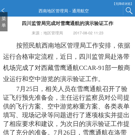
新
【无障碍浏览】
窗
西南地区管理局 - 通用航空
口
菜
四川监管局完成对雪鹰通航的演示验证工作
打
单
开
来源：地区管理局
2017-08-02 11:23
无
障
按照民航西南地区管理局工作安排，依据
碍
说
运行合格审定流程，近日，四川监管局赴洛带
明
机场完成了对西藏雪鹰通航
CCAR-91
部一般商
页
面,
业运行和空中游览的演示验证工作。
按
7
月
25
日，相关人员在雪鹰通航召开了验
Alt
加
证飞行预先准备会，主任运行监察员对公司提
波
供的飞行方案、空中游览称重方案、各类表单
浪
填写、现场记录等问题进行了逐项核实并提出
键
打
了相应要求和建议，为次日的演示验证工作提
开
供了充分的准备。
7
月
26
日，雪鹰通航在洛带