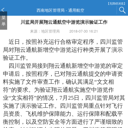
新
【无障碍浏览】
窗
西南地区管理局 - 通用航空
口
菜
川监局开展翔云通航空中游览演示验证工作
打
单
开
来源：地区管理局
2018-07-30 16:21
无
障
近日，按照补充运行合格审定程序，四川监管
碍
局对翔云通航新增空中游览运行种类开展了演示
说
验证工作。
明
四川监管局接到翔云通航新增空中游览的审定
页
面,
申请后，按照程序，已对翔云通航提交的申请资
按
料实施了文件审查工作，确认其满足“文文相
Alt
符”的要求。为验证翔云通航实施空中游览作
加
波
业“文实相符”的情况，7月25日，四川监管局对其
浪
实施了演示验证工作。四川监管局重点针对飞行
键
员资质、飞机维护保障能力、运行保障和配载平
打
衡控制，以及空防安全等方面进行了严谨细致的
开