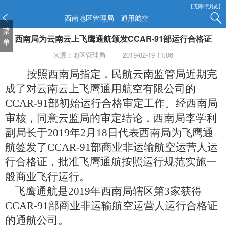
新
【无障碍浏览】
窗
西南地区管理局 - 通用航空
口
菜
西南局为云南云上飞鹰通航颁发CCAR-91部运行合格证
打
单
开
来源：地区管理局
2019-02-19 11:06
无
障
按照西南局指定，民航云南监管局近期完
碍
成了对
云南云上飞鹰通用航空有限公司
的
说
CCAR-91
部初始运行合格审定工作。经西南局
明
页
审核，同意云监局的审定结论，西南局李学利
面,
副局长于
2019
年
2
月
18
日
代表西南局为飞鹰通
按
航签发了
CCAR-91
部商业非运输航空运营人运
Alt
加
行合格证，批准飞鹰通航按照运行规范实施一
波
般商业飞行运行。
浪
飞鹰通航是
2019
年西南局辖区第
3
家获得
键
打
CCAR-91
部商业非运输航空运营人运行合格证
开
的通航公司。