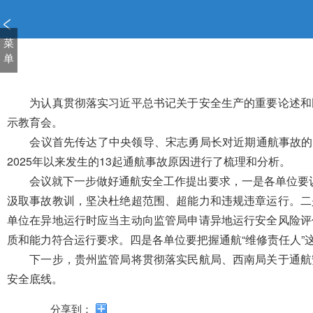
新
窗
口
菜
打
单
开
无
障
为认真贯彻落实习近平总书记关于安全生产
的重要论述
和
碍
示教育会
。
说
会议首先传达了中央领导、宋志勇局长对近期通航事故的
明
2025年以来发生的13起通航事故原因进行了梳理和分析。
页
面,
会议
就下一步做好通航安全工作提出要求
，
一是
各单位要
按
汲取事故教训，坚决杜绝超范围、超能力和违规违章运行。
二
Alt
单位在异地运行时应当主动向监管局申请异地运行安全风险评
加
波
质和能力符合运行要求。
四是
各单位要把握通航“维修责任人
浪
下一步，贵州监管局将贯彻落实
民航局、
西南
局关于通航
键
安全底线。
打
开
分享到：