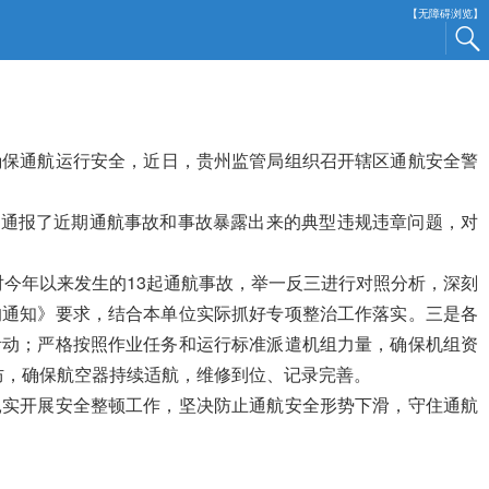
【无障碍浏览】
确保通航运行安全
，近
日，
贵州监管局组织召开辖区通航安全警
，通报了近期通航事故
和事故
暴露出来的典型违规违章问题，对
对
今年
以来发生的13起通航事故，举一反三进行对照分析，深刻
的
通知》
要求，结合本单位实际抓好专项整治工作落实。
三是
各
活动；严格按照作业任务和运行标准派遣机组力量，确保机组资
防，确保航空器持续适航，维修到位、记录完善。
扎实开展安全整顿工作，坚决防止通航安全形势下滑，守住通航