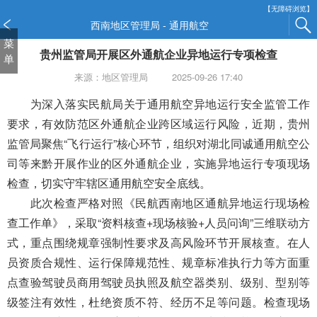
新
【无障碍浏览】
窗
西南地区管理局 - 通用航空
口
菜
贵州监管局开展区外通航企业异地运行专项检查
打
单
开
来源：地区管理局
2025-09-26 17:40
无
障
为深入落实民航局关于通用航空异地运行安全监管工作
碍
要求，有效防范区外通航企业跨区域运行风险，近期，贵州
说
监管局聚焦“飞行运行”核心环节，组织对湖北同诚通用航空公
明
司等来黔开展作业的区外通航企业，实施异地运行专项现场
页
面,
检查，切实守牢辖区通用航空安全底线。
按
此次检查严格对照《民航西南地区通航异地运行现场检
Alt
查工作单》，采取“资料核查+现场核验+人员问询”三维联动方
加
波
式，重点围绕规章强制性要求及高风险环节开展核查。在人
浪
员资质合规性、运行保障规范性、规章标准执行力等方面重
键
点查验驾驶员商用驾驶员执照及航空器类别、级别、型别等
打
级签注有效性，杜绝资质不符、经历不足等问题。检查现场
开