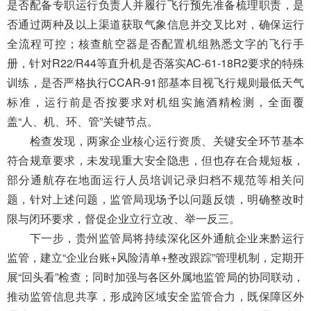
导
是否配备专职运行负责人并履行飞行预先准备梳理职责，是
盲
否通过两种及以上渠道获取气象信息并交叉比对，确保运行
模
全流程可控；核查航空器是否配置机组熟悉文字的飞行手
式
册，针对
R22/R44
等直升机是否落实AC-61-18R2要求的特殊
训练，是否严格执行CCAR-91部基本目视飞行规则最低天气
标准，运行前是否按要求对机组实施酒精检测，全面覆
盖“人、机、环、管”关键节点。
检查发现，两家企业核心运行资质、关键安全环节基本
符合规章要求，未发现重大安全隐患，但也存在合规短板，
部分通航存在地面运行人员培训记录归档不规范等相关问
题，针对上述问题，监管局现场予以问题反馈，明确整改时
限与闭环要求，督促企业立行立改、举一反三。
下一步，贵州监管局将持续深化区外通航企业来黔运行
监管，建立“企业台账+风险清单+整改跟踪”管理机制，定期开
展“回头看”检查；同时加强与各区外属地监管局的协同联动，
推动监管信息共享，形成跨区域安全监管合力，既保障区外