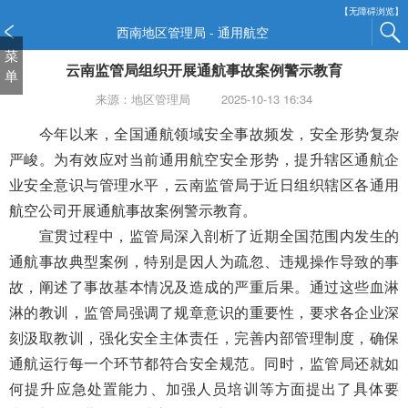
新
【无障碍浏览】
窗
西南地区管理局 - 通用航空
口
菜
云南监管局组织开展通航事故案例警示教育
打
单
开
来源：地区管理局
2025-10-13 16:34
无
障
今年以来，全国通航领域安全事故频发，安全形势复杂
碍
严峻。为有效应对当前通用航空安全形势，提升辖区通航企
说
业安全意识与管理水平，云南监管局于近日组织辖区各通用
明
航空公司开展通航事故案例警示教育。
页
面,
宣贯过程中，监管局深入剖析了近期全国范围内发生的
按
通航事故典型案例，特别是因人为疏忽、违规操作导致的事
Alt
故，阐述了事故基本情况及造成的严重后果。通过这些血淋
加
波
淋的教训，监管局强调了规章意识的重要性，要求各企业深
浪
刻汲取教训，强化安全主体责任，完善内部管理制度，确保
键
通航运行每一个环节都符合安全规范。同时，监管局还就如
打
何提升应急处置能力、加强人员培训等方面提出了具体要
开