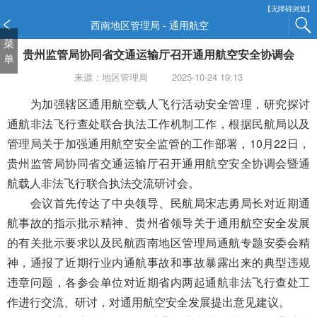
新
【无障碍浏览】
窗
西南地区管理局 - 通用航空
口
菜
贵州监管局协同省交通运输厅召开通用航空安全协调会
打
单
开
来源：地区管理局
2025-10-24 19:13
无
障
为加强辖区通用航空载人飞行活动安全管理，研究探讨
碍
通航非法飞行查处联合执法工作机制工作，根据民航局以及
说
管理局关于加强通用航空安全监管的工作部署，10月22日，
明
贵州监管局协同省交通运输厅召开通用航空安全协调会暨通
页
面,
航载人非法飞行联合执法交流研讨会。
按
会议首先传达了中央领导、
民航局
宋志勇局长对近期通
Alt
航事故的指示批示精神、贵州省领导关于通用航空安全发展
加
波
的有关批示要求以及民航西南地区管理局通航专题安委会精
浪
神，通报了近期行业内通航事故和事故暴露出来的典型违规
键
违章问题，各参会单位对近期省内两起通航非法飞行查处工
打
作进行交流、研讨，对通用航空安全发展提出意见建议。
开