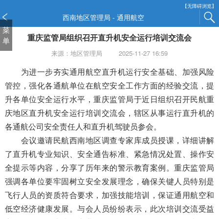
新
【无障碍浏览】
窗
西南地区管理局 - 通用航空
口
菜
重庆监管局组织召开直升机安全运行培训交流会
打
单
开
来源：地区管理局
2025-11-27 16:59
无
障
为进一步夯实通用航空直升机运行安全基础、加强风险
碍
管控，强化各通航单位在航空安全工作方面的经验交流，提
说
升各单位安全运行水平，重庆监管局于近日组织召开民航重
明
庆地区直升机安全运行培训交流会，辖区从事运行直升机的
页
面,
各通航公司安全责任人和直升机驾驶员参会。
按
会议邀请民航西南地区调查专家库成员授课，详细讲解
Alt
了直升机专业知识、安全通告标准、紧急情况处置、操作安
加
波
全提示等内容，分享了历年来的警示教育案例。重庆监管局
浪
强调各单位要牢固树立安全发展理念，确保关键人员特别是
键
飞行人员的资质符合要求，加强技能培训，保证通用航空和
打
低空经济健康发展。与会人员纷纷表示，此次培训交流受益
开