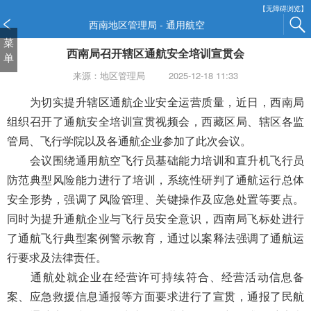
新
【无障碍浏览】
窗
西南地区管理局 - 通用航空
口
菜
西南局召开辖区通航安全培训宣贯会
打
单
开
来源：地区管理局
2025-12-18 11:33
无
障
为切实提升辖区通航企业安全运营质量，近日，西南局
碍
组织召开了通航安全培训宣贯视频会，西藏区局、辖区各监
说
管局、飞行学院以及各通航企业参加了此次会议。
明
会议围绕通用航空飞行员基础能力培训和直升机飞行员
页
面,
防范典型风险能力进行了培训，系统性研判了通航运行总体
按
安全形势，强调了风险管理、关键操作及应急处置等要点。
Alt
同时为提升通航企业与飞行员安全意识，西南局飞标处进行
加
波
了通航飞行典型案例警示教育，通过以案释法强调了通航运
浪
行要求及法律责任。
键
通航处就企业在经营许可持续符合、经营活动信息备
打
案、应急救援信息通报等方面要求进行了宣贯，通报了民航
开