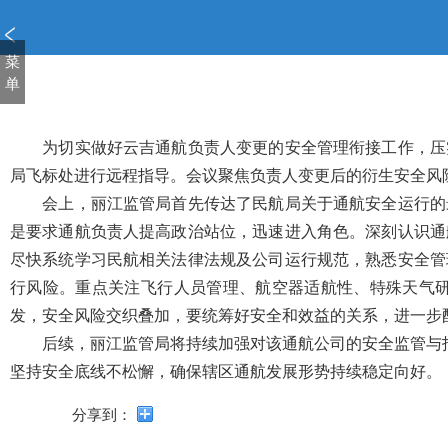
新
窗
口
菜
打
单
开
无
障
为切实做好云吉通航负责人变更的安全管理衔接工作，压
碍
局飞标处进行远程指导。会议聚焦负责人变更后的衍生安全风
说
会上，丽江监管局首先传达了民航局关于通航安全运行的
明
是要求通航负责人提高政治站位，迅速进入角色。深刻认识通
页
面,
尽快系统学习民航相关法律法规及公司运行规范，熟悉安全管
按
行风险。重点关注飞行人员管理、航空器适航性、特殊天气
Alt
发，安全风险交织叠加，要统筹好安全和效益的关系，进一步
加
波
后续，丽江监管局将持续加强对该通航公司的安全监管与
浪
坚持安全底线不松懈，确保辖区通航发展形势持续稳定向好。
键
打
分享到：
开