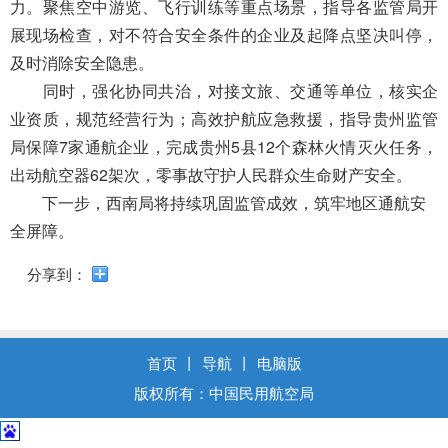
导
力。聚焦空中游览、飞行训练等重点场景，指导各监管局开
盲
展现场检查，对不符合安全条件的企业及起降点坚决叫停，
模
及时消除安全隐患。
式
同时，强化协同共治，对接文旅、交通等单位，核实企
业资质，规范经营行为；高效护航应急救援，指导贵州监管
局保障7家通航企业，完成贵州5县12个森林火情灭火任务，
出动航空器62架次，零事故守护人民群众生命财产安全。
下一步，西南局将持续巩固监管成效，筑牢地区通航安
全屏障。
分享到：
首页
丨
导航
丨
电脑版
版权所有：中国民用航空局