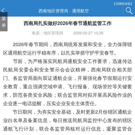
新
【无障碍浏览】
窗
西南地区管理局 - 通用航空
口
菜
西南局扎实做好2026年春节通航监管工作
打
单
开
来源：地区管理局
2026-02-27 10:26
无
障
2026年春节期间，西南局统筹发展和安全，全力保障辖
碍
区通用航空运行平稳有序，以扎实举措守护平安春节。
说
节前，为严格落实民航局通航安全工作要求，迅速传达
明
民航局安委会和安全警示会会议精神，西南局联合相关部
页
面,
门、各监管局面向双证通航企业，开展强化春节假期运行安
按
全教育，重点强调空域申请、飞行报备、现场管控等关键要
Alt
求，防范各类安全风险；联合监管局对拟开展高风险作业的
加
波
企业逐一电话提醒，压实企业安全主体责任。
浪
节日期间，为夯实安全基础，及时更新2月份辖区通航企
键
业白名单及备案信息，每日推送民航局监控中心发布的辖区
打
通航飞行计划，联合各监管局核对运行信息，凝聚监管合
开