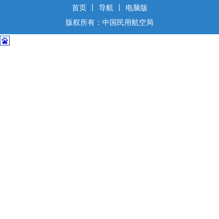
导
首页
丨
导航
丨
电脑版
盲
版权所有：中国民用航空局
模
式