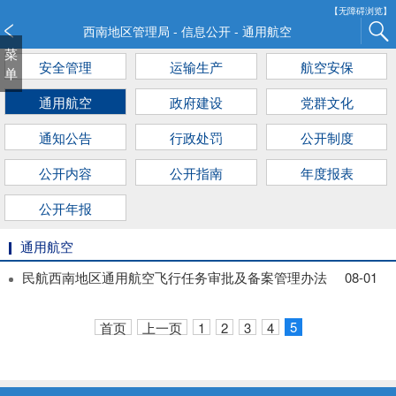
新
【无障碍浏览】
窗
西南地区管理局 - 信息公开 - 通用航空
口
菜
安全管理
运输生产
航空安保
打
单
开
通用航空
政府建设
党群文化
无
障
通知公告
行政处罚
公开制度
碍
说
公开内容
公开指南
年度报表
明
页
公开年报
面,
按
通用航空
Alt
民航西南地区通用航空飞行任务审批及备案管理办法
08-01
加
波
浪
5
首页
上一页
1
2
3
4
键
打
开