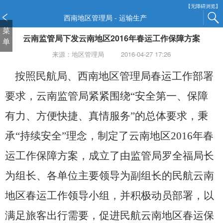
新
【无障碍浏览】
窗
西南地区管理局 - 运输生产
口
菜
云南监管局下发云南地区2016年春运工作保障方案
打
单
开
来源：地区管理局
2016-04-27 17:26
无
障
按照民航局、西南地区管理局春运工作部署
碍
说
要求，云南监管局紧紧围绕“安全第一、保障
明
页
有力、方便快捷、真情服务”的总体要求，秉
面,
承“持续安全”理念，制定了云南地区2016年春
按
Alt
运工作保障方案，成立了由监管局罗全福局长
加
波
为组长、各单位主要领导为副组长的民航云南
浪
键
地区春运工作领导小组，并积极动员部署，以
打
开
满足旅客出行需要，促进民航云南地区春运保