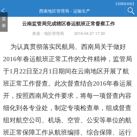
新
【无障碍浏览】
窗
西南地区管理局 - 运输生产
口
菜
云南监管局完成辖区春运航班正常督察工作
打
单
开
来源：地区管理局
2016-04-27 17:30
无
障
为认真贯彻落实民航局、西南局关于做好
碍
说
2016年春运航班正常工作的文件精神，监管局
明
页
于1月22日至2月1日期间在云南地区开展了航
面,
班正常工作督查。此次督查结合2016年春运展
按
Alt
开，按照西南局文件要求，将每一项督查内容
加
波
细化到各专业处，制定专项检查单，组成督查
浪
键
组对航空公司、机场、空管、公安等单位的航
打
开
班正常保障工作从航班编排、综合保障、运行