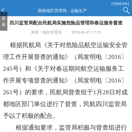
新
【无障碍浏览】
窗
西南地区管理局 - 运输生产
口
菜
四川监管局配合民航局实施危险品管理和春运服务督查
打
单
开
来源：地区管理局
2016-04-27 17:31
无
障
根据民航局《关于对危险品航空运输安全管
碍
说
理工作开展督查的通知》（局发明电〔2016〕
明
页
245号）和《关于对春运期间航空运输服务工
面,
作开展专项督查的通知》（局发明电〔2016〕
按
Alt
261号）的要求，民航局督查组于1月28日对成
加
波
都地区部门单位进行了督查，民航四川监管局
浪
键
予以了积极的配合。
打
开
根据通知要求，监管局积极与督查组进行