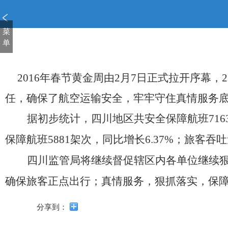
新
窗
口
菜
打
单
开
无
障
2016
年春节黄金周由2月7日正式拉开序幕，
碍
说
任，确保了航空运输安全，牢牢守住真情服务
明
页
据初步统计，四川地区共安全保障航班7163
面,
保障航班5881架次，同比增长6.37%；旅客吞吐量
按
Alt
四川监管局将继续督促辖区内各单位继续
加
波
确保旅客正点出行；真情服务，狠抓落实，保
浪
键
分享到：
打
开