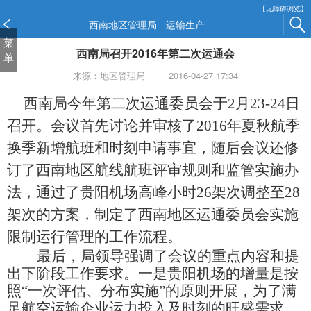
新
【无障碍浏览】
窗
西南地区管理局 - 运输生产
口
菜
西南局召开2016年第二次运通会
打
单
开
来源：地区管理局
2016-04-27 17:34
无
障
西南局今年第二次运通委员会于2月23-24日
碍
召开。会议首先讨论并审核了2016年夏秋航季
说
明
换季新增航班和时刻申请事宜，随后会议还修
页
订了西南地区航线航班评审规则和监管实施办
面,
按
法，通过了贵阳机场高峰小时26架次调整至28
Alt
架次的方案，制定了西南地区运通委员会实施
加
限制运行管理的工作流程。
波
浪
最后，局领导强调了会议的重点内容和提
键
出下阶段工作要求。一是贵阳机场的增量是按
打
照
“一次评估、分布实施”的原则开展，为了满
开
足航空运输企业运力投入及时刻的旺盛需求，