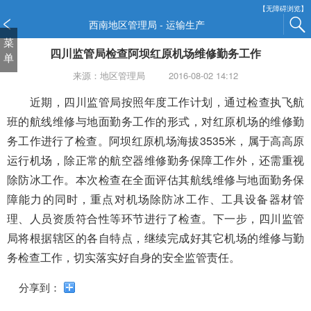
新
【无障碍浏览】
窗
西南地区管理局 - 运输生产
口
菜
四川监管局检查阿坝红原机场维修勤务工作
打
单
开
来源：地区管理局
2016-08-02 14:12
无
障
近期，四川监管局按照年度工作计划，通过检查执飞航
碍
班的航线维修与地面勤务工作的形式，对红原机场的维修勤
说
务工作进行了检查。阿坝红原机场海拔3535米，属于高高原
明
运行机场，除正常的航空器维修勤务保障工作外，还需重视
页
面,
除防冰工作。本次检查在全面评估其航线维修与地面勤务保
按
障能力的同时，重点对机场除防冰工作、工具设备器材管
Alt
理、人员资质符合性等环节进行了检查。下一步，四川监管
加
波
局将根据辖区的各自特点，继续完成好其它机场的维修与勤
浪
务检查工作，切实落实好自身的安全监管责任。
键
打
分享到：
开