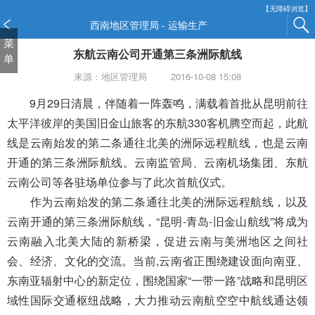
新
【无障碍浏览】
窗
西南地区管理局 - 运输生产
口
菜
东航云南公司开通第三条洲际航线
打
单
开
来源：地区管理局
2016-10-08 15:08
无
障
9月29日清晨，伴随着一阵轰鸣，满载着首批从昆明前往
碍
太平洋彼岸的美国旧金山旅客的东航330客机腾空而起，此航
说
线是云南始发的第二条通往北美的洲际远程航线，也是云南
明
开通的第三条洲际航线。云南监管局、云南机场集团、东航
页
面,
云南公司等各驻场单位参与了此次首航仪式。
按
作为云南始发的第二条通往北美的洲际远程航线，以及
Alt
云南开通的第三条洲际航线，“昆明-青岛-旧金山航线”将成为
加
波
云南融入北美大陆的新桥梁，促进云南与美洲地区之间社
浪
会、经济、文化的交流。当前,云南省正围绕建设面向南亚、
键
东南亚辐射中心的新定位，围绕国家“一带一路”战略和昆明区
打
域性国际交通枢纽战略，大力推动云南航空空中航线通达领
开