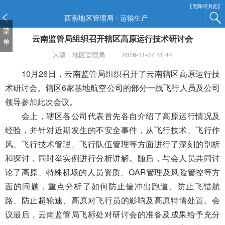
新
【无障碍浏览】
窗
西南地区管理局 - 运输生产
口
菜
云南监管局组织召开辖区高原运行技术研讨会
打
单
开
来源：地区管理局
2016-11-07 11:44
无
障
10月26日，云南监管局组织召开了云南辖区高原运行技
碍
术研讨会。辖区6家基地航空公司的部分一线飞行人员及公司
说
领导参加此次会议。
明
会上，辖区各公司代表首先各自介绍了高原运行情况及
页
面,
经验，并针对近期发生的不安全事件，从飞行技术、飞行作
按
风、飞行技术管理、飞行队伍管理等方面进行了深刻的剖析
Alt
和探讨，同时举实例进行分析讲解。随后，与会人员共同讨
加
波
论了高原、特殊机场的人员资质、QAR管理及风险管控等方
浪
面的问题，重点分析了如何防止偏冲出跑道、防止飞错航
键
路、防止超轮速、高原对飞行员的影响及高原特情处置。会
打
议最后，云南监管局飞标处对研讨会的准备及成果给予充分
开