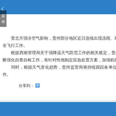
新
窗
口
菜
打
单
开
无
障
受北方强冷空气影响，贵州部分地区近日连续出现冻雨、寒潮
碍
全飞行工作。
说
根据西南管理局关于强降温天气防范工作的相关规定，贵州
明
断强化自查自检工作，有针对性地制定应急处置方案，加强机
页
面,
同时，根据天气变化趋势，贵州监管局将持续跟踪各单位恶
按
作。
Alt
加
分享到：
波
浪
键
打
开